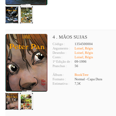
4 . MÃOS SUJAS
Código :
1354500004
Argumento :
Loisel, Régis
Desenho :
Loisel, Régis
Cores :
Loisel, Régis
1ª Edição de :
09-1996
Pranchas :
56
Álbum :
BookTree
Formato :
Normal - Capa Dura
Estimativa :
7,5€