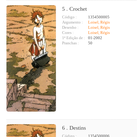
5 . Crochet
Código :
1354500005
Argumento :
Loisel, Régis
Desenho :
Loisel, Régis
Cores :
Loisel, Régis
1ª Edição de :
01-2002
Pranchas :
50
6 . Destins
Código :
1354500006