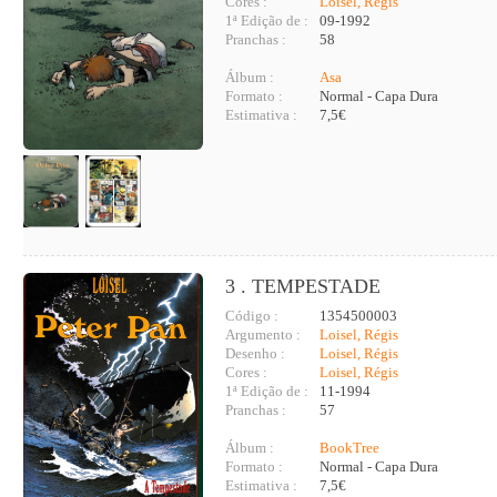
Cores :
Loisel, Régis
1ª Edição de :
09-1992
Pranchas :
58
Álbum :
Asa
Formato :
Normal - Capa Dura
Estimativa :
7,5€
3 . TEMPESTADE
Código :
1354500003
Argumento :
Loisel, Régis
Desenho :
Loisel, Régis
Cores :
Loisel, Régis
1ª Edição de :
11-1994
Pranchas :
57
Álbum :
BookTree
Formato :
Normal - Capa Dura
Estimativa :
7,5€