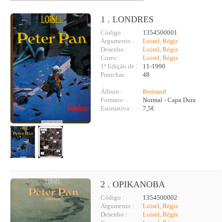
1 . LONDRES
Código :
1354500001
Argumento :
Loisel, Régis
Desenho :
Loisel, Régis
Cores :
Loisel, Régis
1ª Edição de :
11-1990
Pranchas :
48
Álbum :
Bertrand
Formato :
Normal - Capa Dura
Estimativa :
7,5€
2 . OPIKANOBA
Código :
1354500002
Argumento :
Loisel, Régis
Desenho :
Loisel, Régis