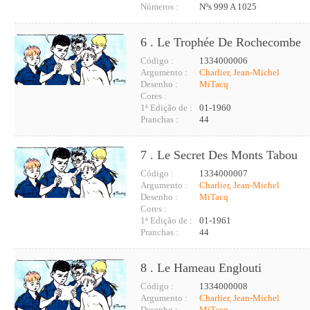
Números :
Nºs 999 A 1025
6 . Le Trophée De Rochecombe
Código :
1334000006
Argumento :
Charlier, Jean-Michel
Desenho :
MiTacq
Cores :
1ª Edição de :
01-1960
Pranchas :
44
7 . Le Secret Des Monts Tabou
Código :
1334000007
Argumento :
Charlier, Jean-Michel
Desenho :
MiTacq
Cores :
1ª Edição de :
01-1961
Pranchas :
44
8 . Le Hameau Englouti
Código :
1334000008
Argumento :
Charlier, Jean-Michel
Desenho :
MiTacq