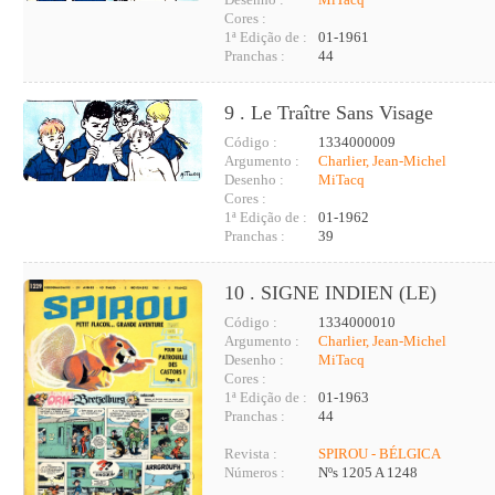
Cores :
1ª Edição de :
01-1961
Pranchas :
44
9 . Le Traître Sans Visage
Código :
1334000009
Argumento :
Charlier, Jean-Michel
Desenho :
MiTacq
Cores :
1ª Edição de :
01-1962
Pranchas :
39
10 . SIGNE INDIEN (LE)
Código :
1334000010
Argumento :
Charlier, Jean-Michel
Desenho :
MiTacq
Cores :
1ª Edição de :
01-1963
Pranchas :
44
Revista :
SPIROU - BÉLGICA
Números :
Nºs 1205 A 1248