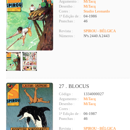
Argumento :
MiTacq
Desenho :
MiTacq
Cores :
Studio Leonardo
1ª Edição de :
04-1986
Pranchas :
46
Revista :
SPIROU - BÉLGICA
Números :
Nºs 2440 A 2443
27 . BLOCUS
Código :
1334000027
Argumento :
MiTacq
Desenho :
MiTacq
Cores :
1ª Edição de :
06-1987
Pranchas :
46
Revista :
SPIROU - BÉLGICA