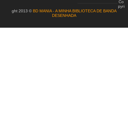
Co
pyri
ght 2013 ©
BD MANIA - A MINHA BIBLIOTECA DE BANDA
DESENHADA