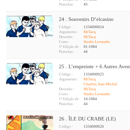
Pranchas :
45
24 . Souvenirs D’elcasino
Código :
1334000024
Argumento :
MiTacq
Desenho :
MiTacq
Cores :
Studio Leonardo
1ª Edição de :
01-1984
Pranchas :
44
25 . L’empreinte + 6 Autres Aven
Código :
1334000025
Argumento :
MiTacq
Charlier, Jean-Michel
Desenho :
MiTacq
Cores :
Studio Leonardo
1ª Edição de :
10-1984
Pranchas :
44
26 . ÎLE DU CRABE (LE)
Código :
1334000026