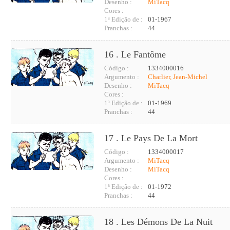
Desenho :
MiTacq
Cores :
1ª Edição de :
01-1967
Pranchas :
44
16 . Le Fantôme
Código :
1334000016
Argumento :
Charlier, Jean-Michel
Desenho :
MiTacq
Cores :
1ª Edição de :
01-1969
Pranchas :
44
17 . Le Pays De La Mort
Código :
1334000017
Argumento :
MiTacq
Desenho :
MiTacq
Cores :
1ª Edição de :
01-1972
Pranchas :
44
18 . Les Démons De La Nuit