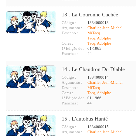
13 . La Couronne Cachée
Código :
1334000013
Argumento :
Charlier, Jean-Michel
Desenho :
MiTacq
Tacq, Adolphe
Cores :
Tacq, Adolphe
1ª Edição de :
01-1965
Pranchas :
44
14 . Le Chaudron Du Diable
Código :
1334000014
Argumento :
Charlier, Jean-Michel
Desenho :
MiTacq
Cores :
Tacq, Adolphe
1ª Edição de :
01-1966
Pranchas :
44
15 . L’autobus Hanté
Código :
1334000015
Argumento :
Charlier, Jean-Michel