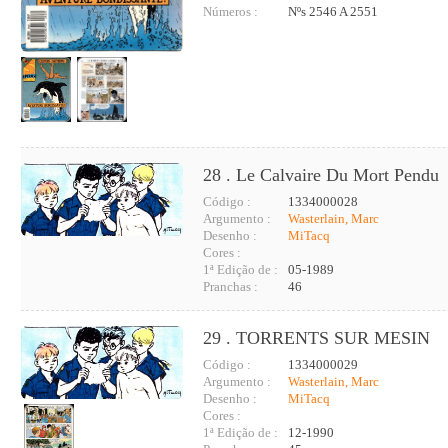
Números :
Nºs 2546 A 2551
28 . Le Calvaire Du Mort Pendu
Código :
1334000028
Argumento :
Wasterlain, Marc
Desenho :
MiTacq
Cores :
1ª Edição de :
05-1989
Pranchas :
46
29 . TORRENTS SUR MESIN
Código :
1334000029
Argumento :
Wasterlain, Marc
Desenho :
MiTacq
Cores :
1ª Edição de :
12-1990