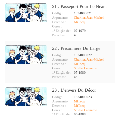
21 . Passeport Pour Le Néant
Código :
1334000021
Argumento :
Charlier, Jean-Michel
Desenho :
MiTacq
Cores :
1ª Edição de :
07-1979
Pranchas :
45
22 . Prisonniers Du Large
Código :
1334000022
Argumento :
Charlier, Jean-Michel
Desenho :
MiTacq
Cores :
Studio Leonardo
1ª Edição de :
07-1980
Pranchas :
45
23 . L’envers Du Décor
Código :
1334000023
Argumento :
MiTacq
Desenho :
MiTacq
Cores :
Studio Leonardo
1ª Edição de :
04-1983