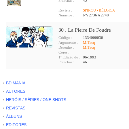
Pranchas :
45
Revista :
SPIROU - BÉLGICA
Números :
Nºs 2736 A 2748
30 . La Pierre De Foudre
Código :
1334000030
Argumento :
MiTacq
Desenho :
MiTacq
Cores :
1ª Edição de :
06-1993
Pranchas :
46
BD MANIA
AUTORES
HERÓIS / SÉRIES / ONE SHOTS
REVISTAS
ÁLBUNS
EDITORES