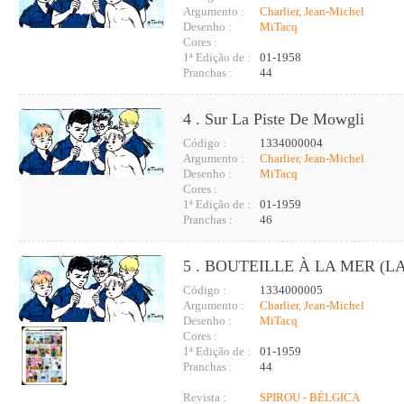
Argumento :
Charlier, Jean-Michel
Desenho :
MiTacq
Cores :
1ª Edição de :
01-1958
Pranchas :
44
4 . Sur La Piste De Mowgli
Código :
1334000004
Argumento :
Charlier, Jean-Michel
Desenho :
MiTacq
Cores :
1ª Edição de :
01-1959
Pranchas :
46
5 . BOUTEILLE À LA MER (LA
Código :
1334000005
Argumento :
Charlier, Jean-Michel
Desenho :
MiTacq
Cores :
1ª Edição de :
01-1959
Pranchas :
44
Revista :
SPIROU - BÉLGICA