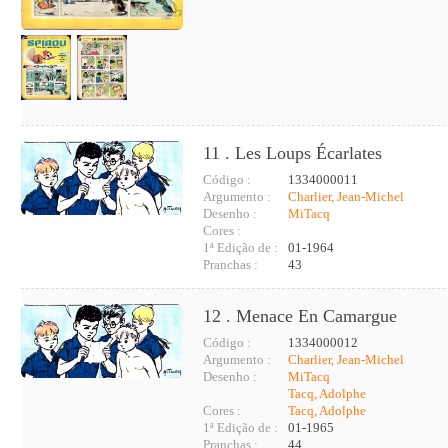
11 . Les Loups Écarlates
Código :
1334000011
Argumento :
Charlier, Jean-Michel
Desenho :
MiTacq
Cores :
1ª Edição de :
01-1964
Pranchas :
43
12 . Menace En Camargue
Código :
1334000012
Argumento :
Charlier, Jean-Michel
Desenho :
MiTacq
Tacq, Adolphe
Cores :
Tacq, Adolphe
1ª Edição de :
01-1965
Pranchas :
44