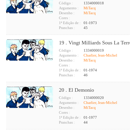
Código :
1334000018
Argumento :
MiTacq
Desenho :
MiTacq
Cores :
1ª Edição de :
01-1973
Pranchas :
45
19 . Vingt Milliards Sous La Terr
Código :
1334000019
Argumento :
Charlier, Jean-Michel
Desenho :
MiTacq
Cores :
1ª Edição de :
01-1974
Pranchas :
46
20 . El Demonio
Código :
1334000020
Argumento :
Charlier, Jean-Michel
Desenho :
MiTacq
Cores :
1ª Edição de :
01-1977
Pranchas :
44