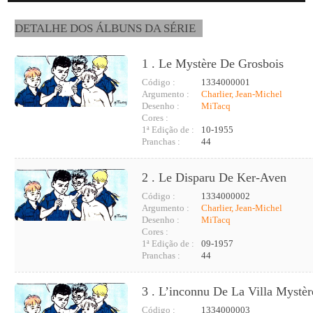
DETALHE DOS ÁLBUNS DA SÉRIE
1 . Le Mystère De Grosbois
Código :
1334000001
Argumento :
Charlier, Jean-Michel
Desenho :
MiTacq
Cores :
1ª Edição de :
10-1955
Pranchas :
44
2 . Le Disparu De Ker-Aven
Código :
1334000002
Argumento :
Charlier, Jean-Michel
Desenho :
MiTacq
Cores :
1ª Edição de :
09-1957
Pranchas :
44
3 . L’inconnu De La Villa Mystèr
Código :
1334000003