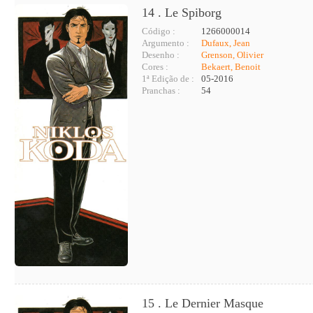
14 . Le Spiborg
Código :
1266000014
Argumento :
Dufaux, Jean
Desenho :
Grenson, Olivier
Cores :
Bekaert, Benoit
1ª Edição de :
05-2016
Pranchas :
54
15 . Le Dernier Masque