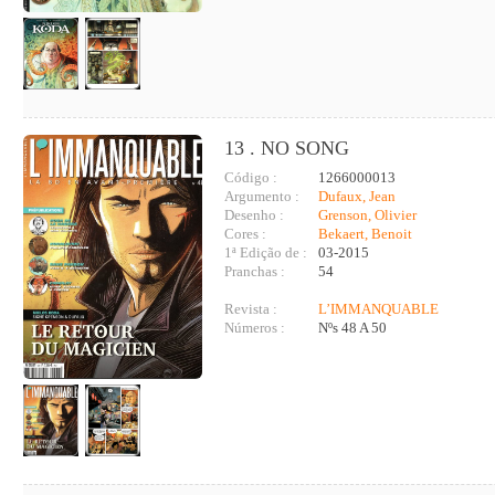
13 . NO SONG
Código :
1266000013
Argumento :
Dufaux, Jean
Desenho :
Grenson, Olivier
Cores :
Bekaert, Benoit
1ª Edição de :
03-2015
Pranchas :
54
Revista :
L’IMMANQUABLE
Números :
Nºs 48 A 50