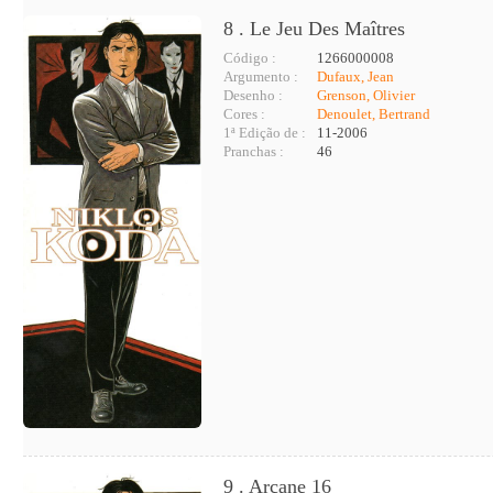
8 . Le Jeu Des Maîtres
Código :
1266000008
Argumento :
Dufaux, Jean
Desenho :
Grenson, Olivier
Cores :
Denoulet, Bertrand
1ª Edição de :
11-2006
Pranchas :
46
9 . Arcane 16