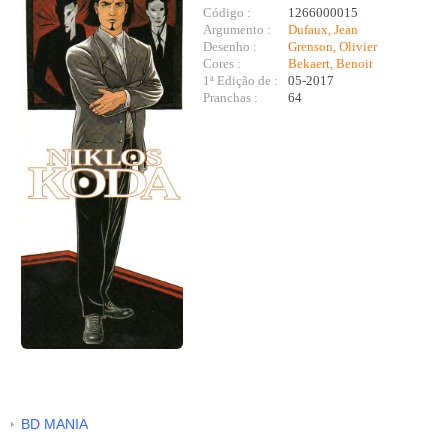
Código :
1266000015
Argumento :
Dufaux, Jean
Desenho :
Grenson, Olivier
Cores :
Bekaert, Benoit
1ª Edição de :
05-2017
Pranchas :
64
BD MANIA