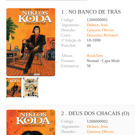
1 . NO BANCO DE TRÁS
Código :
1266000001
Argumento :
Dufaux, Jean
Desenho :
Grenson, Olivier
Cores :
Denoulet, Bertrand
1ª Edição de :
10-1999
Pranchas :
46
Álbum :
BookTree
Formato :
Normal - Capa Mole
Estimativa :
5€
2 . DEUS DOS CHACAIS (O)
Código :
1266000002
Argumento :
Dufaux, Jean
Desenho :
Grenson, Olivier