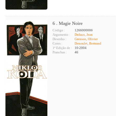
6 . Magie Noire
Código :
1266000006
Argumento :
Dufaux, Jean
Desenho :
Grenson, Olivier
Cores :
Denoulet, Bertrand
1ª Edição de :
10-2004
Pranchas :
46