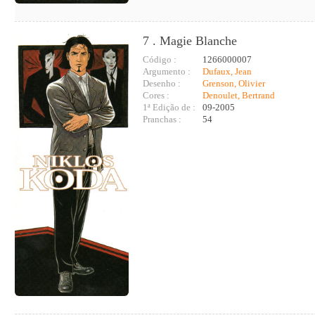
7 . Magie Blanche
Código :
1266000007
Argumento :
Dufaux, Jean
Desenho :
Grenson, Olivier
Cores :
Denoulet, Bertrand
1ª Edição de :
09-2005
Pranchas :
54