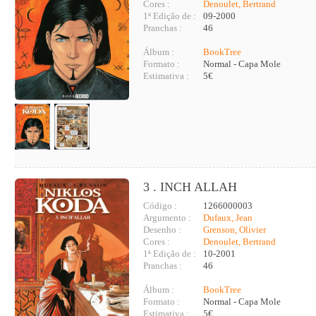
Cores :
Denoulet, Bertrand
1ª Edição de :
09-2000
Pranchas :
46
Álbum :
BookTree
Formato :
Normal - Capa Mole
Estimativa :
5€
3 . INCH ALLAH
Código :
1266000003
Argumento :
Dufaux, Jean
Desenho :
Grenson, Olivier
Cores :
Denoulet, Bertrand
1ª Edição de :
10-2001
Pranchas :
46
Álbum :
BookTree
Formato :
Normal - Capa Mole
Estimativa :
5€