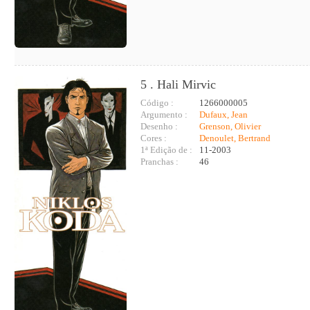
5 . Hali Mirvic
Código :
1266000005
Argumento :
Dufaux, Jean
Desenho :
Grenson, Olivier
Cores :
Denoulet, Bertrand
1ª Edição de :
11-2003
Pranchas :
46