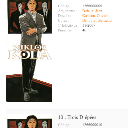
Código :
1266000009
Argumento :
Dufaux, Jean
Desenho :
Grenson, Olivier
Cores :
Denoulet, Bertrand
1ª Edição de :
11-2007
Pranchas :
46
10 . Trois D’épées
Código :
1266000010