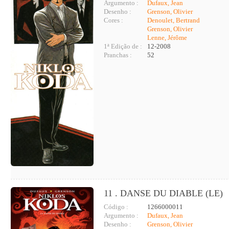
Argumento :
Dufaux, Jean
Desenho :
Grenson, Olivier
Cores :
Denoulet, Bertrand
Grenson, Olivier
Lenne, Jérôme
1ª Edição de :
12-2008
Pranchas :
52
11 . DANSE DU DIABLE (LE)
Código :
1266000011
Argumento :
Dufaux, Jean
Desenho :
Grenson, Olivier