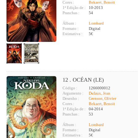
Cores :
Bekaert, Benoit
1ª Edição de :
10-2013
Pranchas :
54
Álbum :
Lombard
Formato :
Digital
Estimativa :
5€
12 . OCÉAN (LE)
Código :
1266000012
Argumento :
Dufaux, Jean
Desenho :
Grenson, Olivier
Cores :
Bekaert, Benoit
1ª Edição de :
04-2014
Pranchas :
53
Álbum :
Lombard
Formato :
Digital
Estimativa :
5€