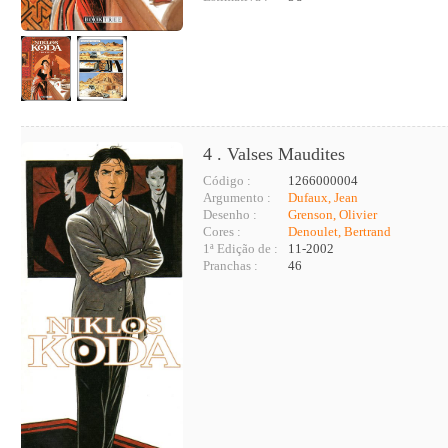
4 . Valses Maudites
Código :
1266000004
Argumento :
Dufaux, Jean
Desenho :
Grenson, Olivier
Cores :
Denoulet, Bertrand
1ª Edição de :
11-2002
Pranchas :
46