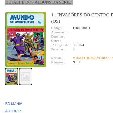
DETALHE DOS ÁLBUNS DA SÉRIE
1 . INVASORES DO CENTRO 
(OS)
Código :
1180000001
Argumento :
Desenho :
Cores :
1ª Edição de :
06-1974
Pranchas :
8
Revista :
MUNDO DE AVENTURAS - 5
Números :
Nº 37
BD MANIA
AUTORES