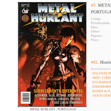
#3.
META
PORTUG
Código
Periodicidade 
Data :
Editor :
Páginas :
Preço :
##2.
Histó
Herói/História C
. HALFWAY P
. MPD - COM
. EUCHARIST
. ENDOMORFO
. BUDDY & F
. VERÃO SEM
METAL HURLANT - PORTUGAL#3