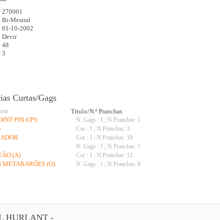
270001
:
Bi-Mestral
01-10-2002
Devir
48
3
rias Curtas/Gags
urta
Título/N.º Pranchas
OINT PIN-UPS
N. Gags : 1 ; N.Pranchas: 1
)
Cor : 1 ; N.Pranchas: 3
AÇADOR
Cor : 1 ; N.Pranchas: 10
N. Gags : 1 ; N.Pranchas: 7
EÃO (A)
Cor : 1 ; N.Pranchas: 12
S METABARÕES (O)
N. Gags : 1 ; N.Pranchas: 9
L HURLANT -