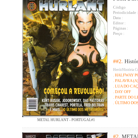
Código
Periodicidade 
Data :
Editor :
Páginas :
Preço :
##2.
Histó
Herói/História C
. HALFWAY P
. PALAVRA (A
. LUA DO C
. DAY OFF
. PARTE DO L
. ÚLTIMO DO
METAL HURLANT - PORTUGAL#1
#2.
META