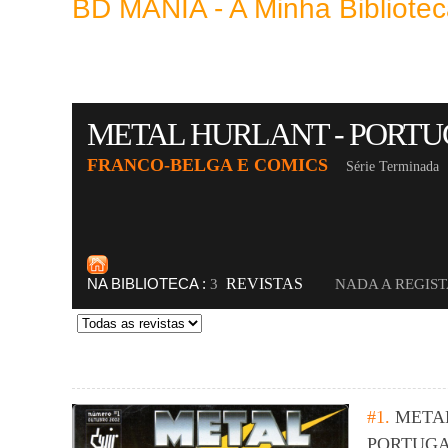
BD MANIA - A Minha Bibliot
METAL HURLANT - PORT
FRANCO-BELGA E COMICS
Série Terminada
NA BIBLIOTECA :
REVISTAS
3
NADA A REGIS
#1.
META
PORTUG