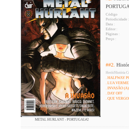
PORTUG
Código
Periodicidade 
Data :
Editor :
Páginas :
Preço :
##2.
Histó
Herói/História C
. HALFWAY P
. LUA VERM
. INVASÃO (A)
. DAY OFF
. QUE VERG
METAL HURLANT - PORTUGAL#2