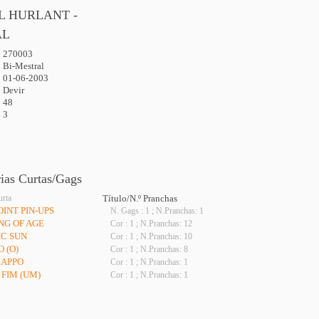
L HURLANT -
AL
270003
:
Bi-Mestral
01-06-2003
Devir
48
3
rias Curtas/Gags
urta
Título/N.º Pranchas
OINT PIN-UPS
N. Gags : 1 ; N.Pranchas: 1
ING OF AGE
Cor : 1 ; N.Pranchas: 12
IC SUN
Cor : 1 ; N.Pranchas: 10
 (O)
Cor : 1 ; N.Pranchas: 8
LAPPO
Cor : 1 ; N.Pranchas: 1
 FIM (UM)
Cor : 1 ; N.Pranchas: 1