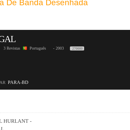
eca De Banda Desenhada
UGAL
3 Revistas
Português
- 2003
270000
PARA-BD
TAR
L HURLANT -
AL