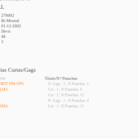
AL
270002
:
Bi-Mestral
01-12-2002
Devir
48
3
rias Curtas/Gags
urta
Título/N.º Pranchas
OINT PIN-UPS
N. Gags : 1 ; N.Pranchas: 1
ELHA
Cor : 1 ; N.Pranchas: 8
Cor : 1 ; N.Pranchas: 12
N. Gags : 1 ; N.Pranchas: 4
ONHA
Cor : 1 ; N.Pranchas: 13