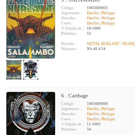
Código :
1065000005
Argumento :
Druillet, Philippe
Desenho :
Druillet, Philippe
Cores :
Druillet, Philippe
1ª Edição de :
10-1980
Pranchas :
53
Revista :
METAL HURLANT - FRAN
Números :
Nºs 48 A 54
6 . Carthage
Código :
1065000006
Argumento :
Druillet, Philippe
Desenho :
Druillet, Philippe
Cores :
Druillet, Philippe
1ª Edição de :
11-1982
Pranchas :
54