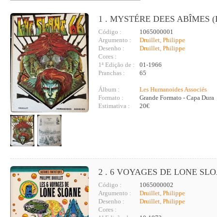
1 . MYSTÉRE DEES ABÎMES (
Código :
1065000001
Argumento :
Druillet, Philippe
Desenho :
Druillet, Philippe
Cores :
1ª Edição de :
01-1966
Pranchas :
65
Álbum :
Les Humanoides Associés
Formato :
Grande Formato - Capa Dura
Estimativa :
20€
2 . 6 VOYAGES DE LONE SLO
Código :
1065000002
Argumento :
Druillet, Philippe
Desenho :
Druillet, Philippe
Cores :