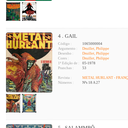
4 . GAIL
Código :
1065000004
Argumento :
Druillet, Philippe
Desenho :
Druillet, Philippe
Cores :
Druillet, Philippe
1ª Edição de :
05-1978
Pranchas :
53
Revista :
METAL HURLANT - FRAN
Números :
Nºs 18 A 27
5 . SALAMMBÔ