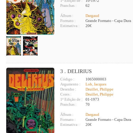
1ª Edição de :
10-1972
Pranchas :
62
Álbum :
Dargaud
Formato :
Grande Formato - Capa Dura
Estimativa :
20€
3 . DELIRIUS
Código :
1065000003
Argumento :
Lob, Jacques
Desenho :
Druillet, Philippe
Cores :
Druillet, Philippe
1ª Edição de :
01-1973
Pranchas :
70
Álbum :
Dargaud
Formato :
Grande Formato - Capa Dura
Estimativa :
20€