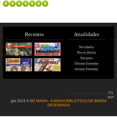
Recentes
Atualidades
Novidades
Novos Heróis
Sinopses
Últimas Entradas
ùltimas Entradas
Co
pyri
ght 2013 ©
BD MANIA - A MINHA BIBLIOTECA DE BANDA
DESENHADA