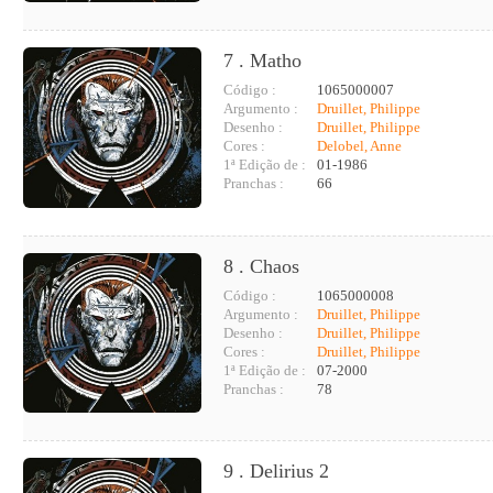
7 . Matho
Código :
1065000007
Argumento :
Druillet, Philippe
Desenho :
Druillet, Philippe
Cores :
Delobel, Anne
1ª Edição de :
01-1986
Pranchas :
66
8 . Chaos
Código :
1065000008
Argumento :
Druillet, Philippe
Desenho :
Druillet, Philippe
Cores :
Druillet, Philippe
1ª Edição de :
07-2000
Pranchas :
78
9 . Delirius 2