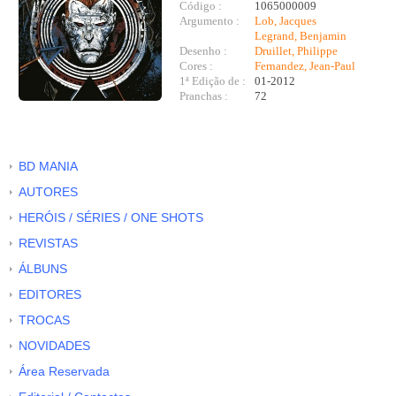
Código :
1065000009
Argumento :
Lob, Jacques
Legrand, Benjamin
Desenho :
Druillet, Philippe
Cores :
Fernandez, Jean-Paul
1ª Edição de :
01-2012
Pranchas :
72
BD MANIA
AUTORES
HERÓIS / SÉRIES / ONE SHOTS
REVISTAS
ÁLBUNS
EDITORES
TROCAS
NOVIDADES
Área Reservada