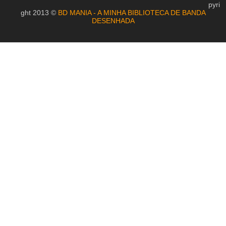
pyri
ght 2013 ©
BD MANIA - A MINHA BIBLIOTECA DE BANDA
DESENHADA