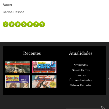
Autor
:
Carlos Pessoa
Recentes
Atualidades
Novidades
Novos Heróis
Sinopses
Últimas Entradas
ùltimas Entradas
Co