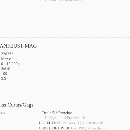
ANFEUST MAG
220232
:
Mensal
01-12-2004
Soleil
100
5,5
rias Curtas/Gags
urta
Título/N.º Pranchas
N. Gags : 1 ; N.Pranchas: 10
LA LÉGENDE
N. Gags : 1 ; N.Pranchas: 16
CONTE DE HIVER
Cor : P/B ; N.Pranchas: 6