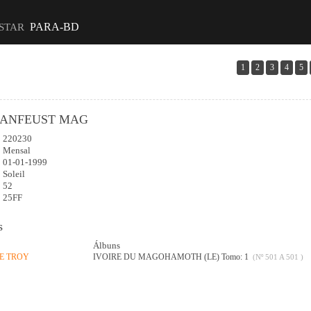
PARA-BD
ISTAR
1
2
3
4
5
ANFEUST MAG
220230
:
Mensal
01-01-1999
Soleil
52
25FF
s
Álbuns
DE TROY
IVOIRE DU MAGOHAMOTH (LE) Tomo: 1
(Nº 501 A 501 )