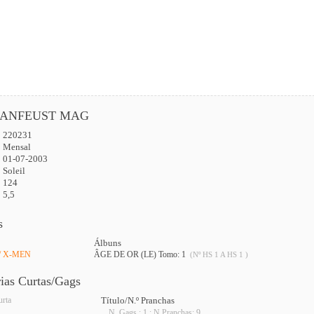
ANFEUST MAG
220231
:
Mensal
01-07-2003
Soleil
124
5,5
s
Álbuns
 / X-MEN
ÂGE DE OR (LE) Tomo: 1
(Nº HS 1 A HS 1 )
rias Curtas/Gags
urta
Título/N.º Pranchas
N. Gags : 1 ; N.Pranchas: 9