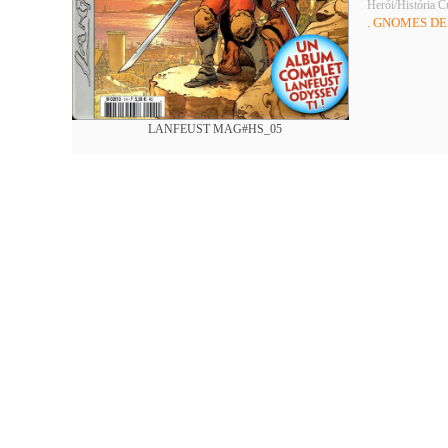
Herói/História C
. GNOMES D
LANFEUST MAG#HS_05