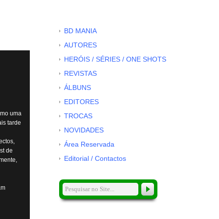
BD MANIA
AUTORES
HERÓIS / SÉRIES / ONE SHOTS
REVISTAS
ÁLBUNS
EDITORES
como uma
TROCAS
is tarde
NOVIDADES
ectos,
Área Reservada
st de
Editorial / Contactos
emente,
ram