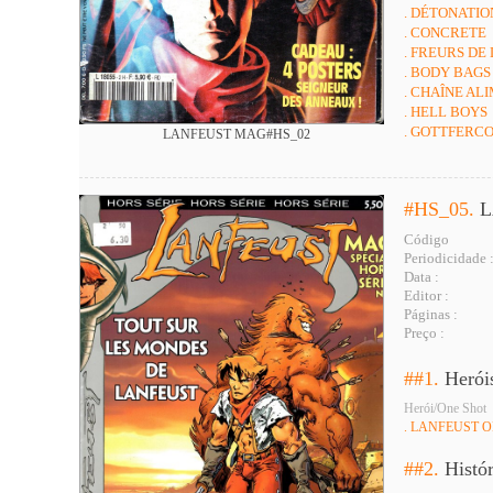
. DÉTONATIO
. CONCRETE
. FREURS DE
. BODY BAGS
. CHAÎNE AL
. HELL BOYS
. GOTTFERC
LANFEUST MAG#HS_02
#HS_05.
L
Código
Periodicidade 
Data :
Editor :
Páginas :
Preço :
##1.
Herói
Herói/One Shot
. LANFEUST 
##2.
Histó