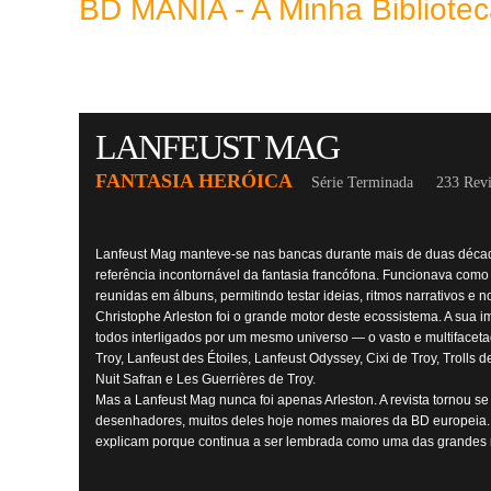
BD MANIA - A Minha Bibliot
LANFEUST MAG
FANTASIA HERÓICA
Série Terminada
233 Revi
Lanfeust Mag manteve-se nas bancas durante mais de duas décad
referência incontornável da fantasia francófona. Funcionava como l
reunidas em álbuns, permitindo testar ideias, ritmos narrativos e n
Christophe Arleston foi o grande motor deste ecossistema. A sua i
todos interligados por um mesmo universo — o vasto e multiface
Troy, Lanfeust des Étoiles, Lanfeust Odyssey, Cixi de Troy, Trolls
Nuit Safran e Les Guerrières de Troy.
Mas a Lanfeust Mag nunca foi apenas Arleston. A revista tornou 
desenhadores, muitos deles hoje nomes maiores da BD europeia. A di
explicam porque continua a ser lembrada como uma das grandes 