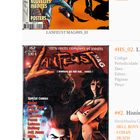
LANFEUST MAG#HS_01
#HS_02.
L
Código
Periodicidade 
Data :
Editor :
Páginas :
Preço :
##2.
Histó
Herói/História C
. HELL BOYS
. CONAN
. DEATH