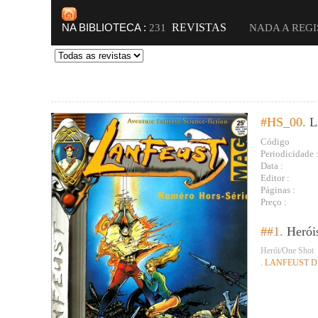
NA BIBLIOTECA :
REVISTAS
231
NADA A REG
#HS_00.
L
Código
Periodicidade 
Data :
Editor :
Páginas :
Preço :
##1.
Herói
Herói/One Shot
. LANFEUST 