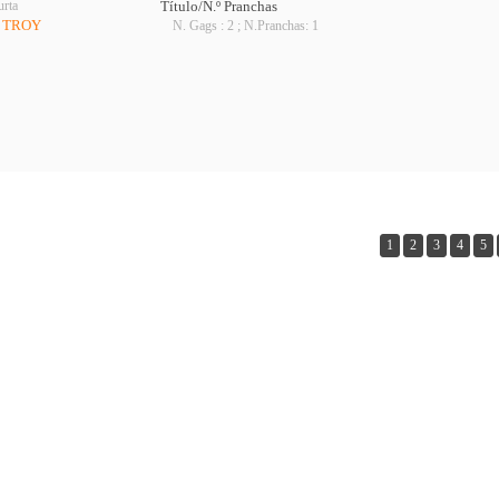
urta
Título/N.º Pranchas
E TROY
N. Gags : 2 ; N.Pranchas: 1
1
2
3
4
5