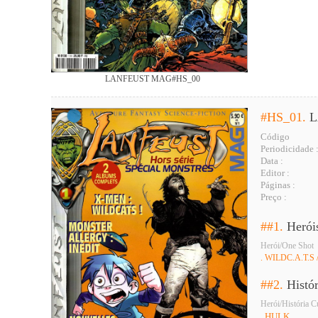
LANFEUST MAG#HS_00
#HS_01.
L
Código
Periodicidade 
Data :
Editor :
Páginas :
Preço :
##1.
Herói
Herói/One Shot
. WILDC.A.T.S
##2.
Histó
Herói/História C
. HULK