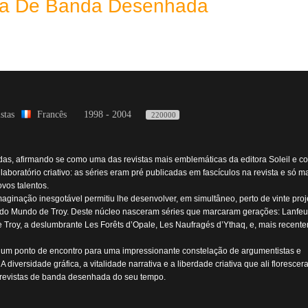
eca De Banda Desenhada
stas
Francês
1998 - 2004
220000
as, afirmando se como uma das revistas mais emblemáticas da editora Soleil e 
aboratório criativo: as séries eram pré publicadas em fascículos na revista e só ma
ovos talentos.
maginação inesgotável permitiu lhe desenvolver, em simultâneo, perto de vinte proj
tado Mundo de Troy. Deste núcleo nasceram séries que marcaram gerações: Lanfeu
 de Troy, a deslumbrante Les Forêts d’Opale, Les Naufragés d’Ythaq, e, mais recent
se um ponto de encontro para uma impressionante constelação de argumentistas e
versidade gráfica, a vitalidade narrativa e a liberdade criativa que ali floresce
revistas de banda desenhada do seu tempo.