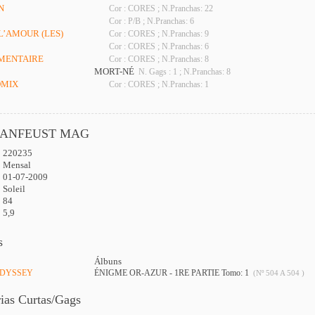
N
Cor : CORES ; N.Pranchas: 22
Cor : P/B ; N.Pranchas: 6
 L’AMOUR (LES)
Cor : CORES ; N.Pranchas: 9
Cor : CORES ; N.Pranchas: 6
IMENTAIRE
Cor : CORES ; N.Pranchas: 8
MORT-NÉ
N. Gags : 1 ; N.Pranchas: 8
OMIX
Cor : CORES ; N.Pranchas: 1
ANFEUST MAG
220235
:
Mensal
01-07-2009
Soleil
84
5,9
s
Álbuns
ODYSSEY
ÉNIGME OR-AZUR - 1RE PARTIE Tomo: 1
(Nº 504 A 504 )
rias Curtas/Gags