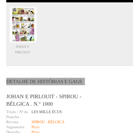
JOHAN E
PIRLOUIT
DETALHE DE HISTÓRIAS E GAGS
JOHAN E PIRLOUIT - SPIROU -
BÉLGICA . N.º 1000
Título / Nº da
LES MILLE ÉCUS
Prancha :
Revista
SPIROU - BÉLGICA
Argumento :
Peyo
Desenho :
Peyo