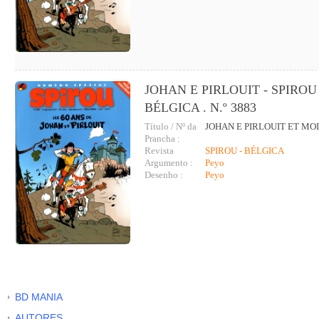
JOHAN E PIRLOUIT - SPIROU 
BÉLGICA . N.º 3883
Título / Nº da
JOHAN E PIRLOUIT ET MO
Prancha :
Revista
SPIROU - BÉLGICA
Argumento :
Peyo
Desenho :
Peyo
BD MANIA
AUTORES