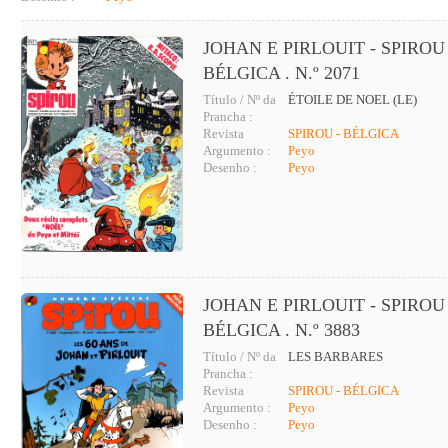
JOHAN E PIRLOUIT - SPIROU 
BÉLGICA . N.º 2071
Título / Nº da
ÉTOILE DE NOEL (LE)
Prancha :
Revista
SPIROU - BÉLGICA
Argumento :
Peyo
Desenho :
Peyo
JOHAN E PIRLOUIT - SPIROU 
BÉLGICA . N.º 3883
Título / Nº da
LES BARBARES
Prancha :
Revista
SPIROU - BÉLGICA
Argumento :
Peyo
Desenho :
Peyo