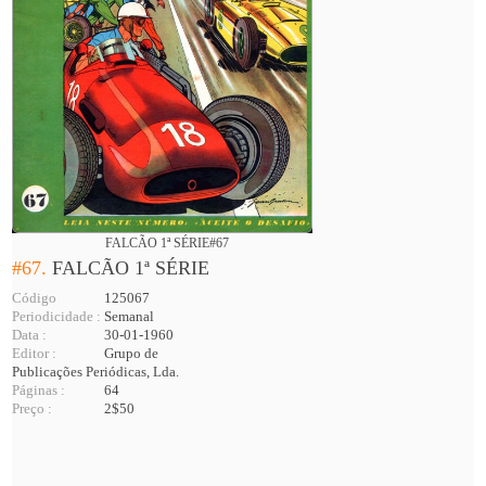
FALCÃO 1ª SÉRIE#67
#67.
FALCÃO 1ª SÉRIE
Código
125067
Periodicidade :
Semanal
Data :
30-01-1960
Editor :
Grupo de
Publicações Periódicas, Lda.
Páginas :
64
Preço :
2$50