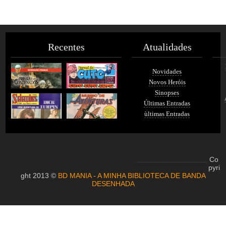
Recentes
Atualidades
Novidades
Novos Heróis
Sinopses
Últimas Entradas
ùltimas Entradas
Co
pyri
ght 2013 ©
BD MANIA - A MINHA BIBLIOTECA DE BANDA
DESENHADA