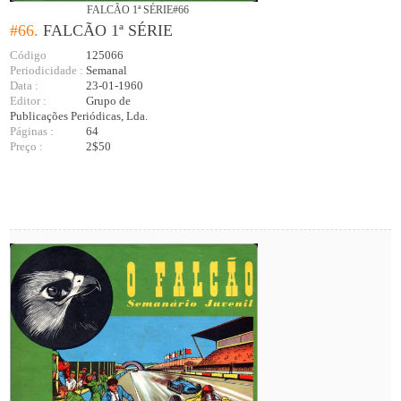
FALCÃO 1ª SÉRIE#66
#66.
FALCÃO 1ª SÉRIE
Código
125066
Periodicidade :
Semanal
Data :
23-01-1960
Editor :
Grupo de
Publicações Periódicas, Lda.
Páginas :
64
Preço :
2$50