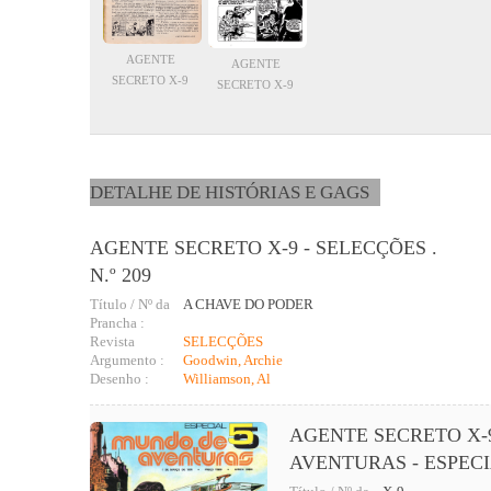
AGENTE
AGENTE
SECRETO X-9
SECRETO X-9
DETALHE DE HISTÓRIAS E GAGS
AGENTE SECRETO X-9 - SELECÇÕES .
N.º 209
Título / Nº da
A CHAVE DO PODER
Prancha :
Revista
SELECÇÕES
Argumento :
Goodwin, Archie
Desenho :
Williamson, Al
AGENTE SECRETO X-
AVENTURAS - ESPECIA