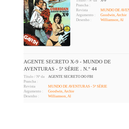
Título / Nº da
X-9
Prancha :
Revista
MUNDO DE AVEN
Argumento :
Goodwin, Archie
Desenho :
Williamson, Al
AGENTE SECRETO X-9 - MUNDO DE
AVENTURAS - 5ª SÉRIE . N.º 44
Título / Nº da
AGENTE SECRETO DO FBI
Prancha :
Revista
MUNDO DE AVENTURAS - 5ª SÉRIE
Argumento :
Goodwin, Archie
Desenho :
Williamson, Al