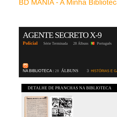
BD MANIA - A Minha Bibliot
AGENTE SECRETO X-9
Policial
Série Terminada
28 Álbuns
Português
NA BIBLIOTECA :
ÁLBUNS
3
28
HISTÓRIAS E 
DETALHE DE PRANCHAS NA BIBLIOTECA