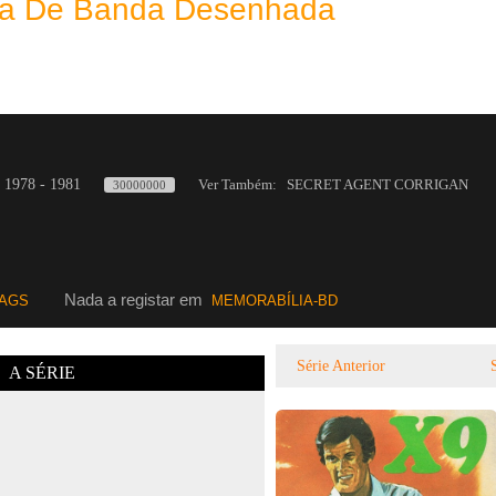
eca De Banda Desenhada
1978 - 1981
Ver Também: SECRET AGENT CORRIGAN
30000000
Nada a registar em
GAGS
MEMORABÍLIA-BD
Série Anterior
A SÉRIE